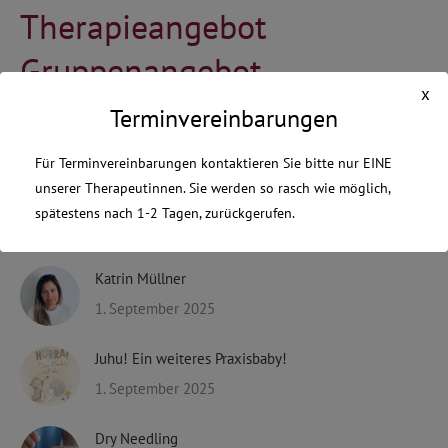
Therapieangebot
Gruppenangebot
x
Terminvereinbarungen
Aktuelles
Für Terminvereinbarungen kontaktieren Sie bitte nur EINE
unserer Therapeutinnen. Sie werden so rasch wie möglich,
spätestens nach 1-2 Tagen, zurückgerufen.
Katrin Müllner
termin
1. September 2025
Dies schließt sich in
17
Sekunden
Juhu! Ein weiteres Praxisbaby!
1. September 2025
Dry Needling