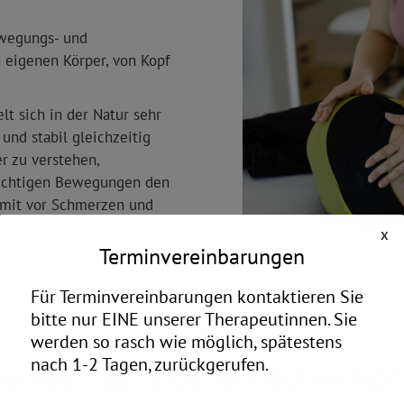
ewegungs- und
 eigenen Körper, von Kopf
lt sich in der Natur sehr
und stabil gleichzeitig
er zu verstehen,
richtigen Bewegungen den
omit vor Schmerzen und
x
Terminvereinbarungen
Für Terminvereinbarungen kontaktieren Sie
bitte nur EINE unserer Therapeutinnen. Sie
werden so rasch wie möglich, spätestens
nach 1-2 Tagen, zurückgerufen.
ie nach spiraldynamischen Kon