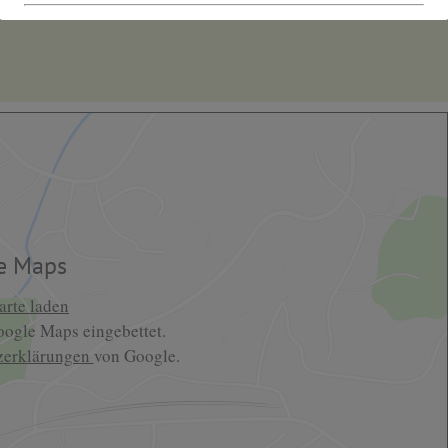
termin
Dies schließt sich in
17
Sekunden
e Maps
rte laden
ogle Maps eingebettet.
zerklärungen
von Google.