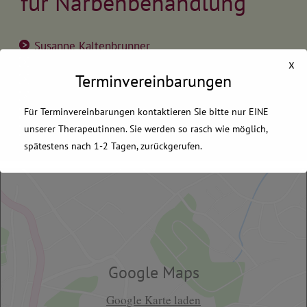
für Narbenbehandlung
Susanne Kaltenbrunner
Tamara Wohlmuth
x
Terminvereinbarungen
Lea Mörk-Mörkenstein
Felizia Kreczi
Für Terminvereinbarungen kontaktieren Sie bitte nur EINE
Katrin Müllner
unserer Therapeutinnen. Sie werden so rasch wie möglich,
Eva Schmidt
spätestens nach 1-2 Tagen, zurückgerufen.
termin
Dies schließt sich in
17
Sekunden
Google Maps
Google Karte laden